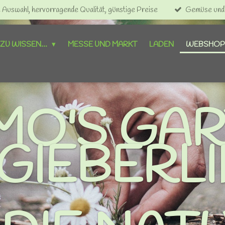
Auswahl, hervorragende Qualität, günstige Preise
Gemüse und O
ZU WISSEN...
MESSE UND MARKT
LADEN
WEBSHO