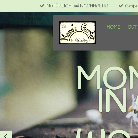
NATÜRLICH und NACHHALTIG
Große 
Zum
Hauptinhalt
springen
HOME
GUT 