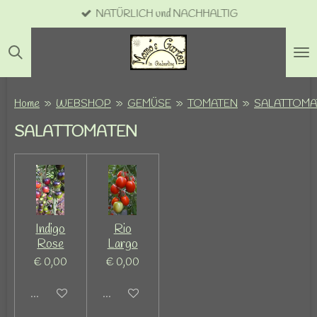
NATÜRLICH und NACHHALTIG
Zum
Hauptinhalt
springen
Home
»
WEBSHOP
»
GEMÜSE
»
TOMATEN
»
SALATTOMA
SALATTOMATEN
Indigo
Rio
Rose
Largo
€ 0,00
€ 0,00
Deaktiviert
Deaktiviert