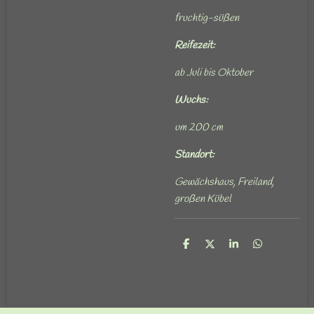
fruchtig-süßen
Reifezeit:
ab Juli bis Oktober
Wuchs:
um 200 cm
Standort:
Gewächshaus, Freiland,
großen Kübel
T
T
T
T
e
e
e
e
i
i
i
i
l
l
l
l
e
e
e
e
n
n
n
n