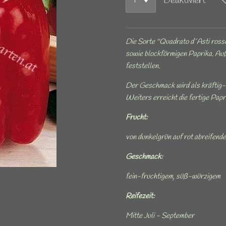
Deaktiviert
Die Sorte ''Quadrato d´Asti rosso'
sowie blockförmigen Paprika. Auß
feststellen.
Der Geschmack wird als kräftig-
Weiters erreicht die fertige Papr
Frucht:
von dunkelgrün auf rot abreifende
Geschmack:
fein-fruchtigem, süß-würzigem
Reifezeit:
Mitte Juli - September