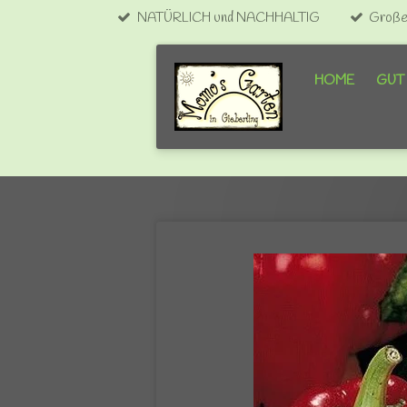
NATÜRLICH und NACHHALTIG
Große 
Zum
Hauptinhalt
springen
HOME
GUT 