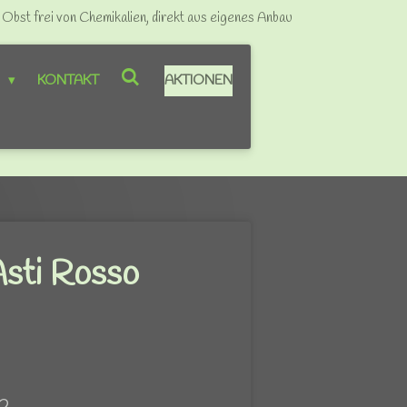
bst frei von Chemikalien, direkt aus eigenes Anbau
P
KONTAKT
AKTIONEN
Asti Rosso