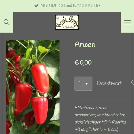
NATÜRLICH und NACHHALTIG
Zum
Hauptinhalt
springen
Arwen
€ 0,00
Deaktiviert
Mittelfrüher, sehr
produktiver, leuchtend roter,
dickfleischiger Mini-Paprika
mit länglicher (7 – 8 cm),