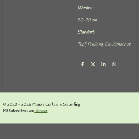
Wuchs:
50-70 cm
Standort:
Topf, Freiland, Gewächshaus
T
T
T
T
e
e
e
e
i
i
i
i
l
l
l
l
e
e
e
e
n
n
n
n
© 2023 - 2026 Momo's Garten in Gieberling
Mit Unterstützung von
Webador