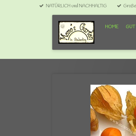
NATÜRLICH und NACHHALTIG
Große 
Zum
Hauptinhalt
springen
HOME
GUT 