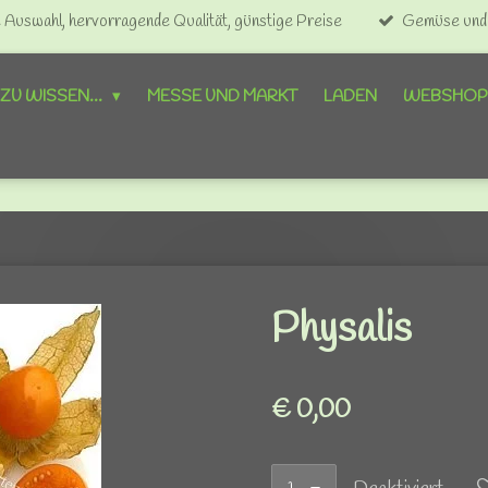
Auswahl, hervorragende Qualität, günstige Preise
Gemüse und O
ZU WISSEN...
MESSE UND MARKT
LADEN
WEBSHO
Physalis
€ 0,00